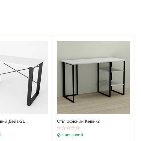
овий Дейв-2L
Стіл офісний Кевін-2
і
в наявності