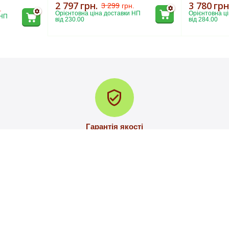
2 797
грн.
3 780
грн
3 299
грн.
.
Орієнтовна ціна доставки НП 
Орієнтовна ці
НП 
від 230.00
від 284.00
Гарантія якості
У разі пошкодження при доставці змінюємо товар на новий
ПОКУПЕЦЬКИЙ СЕРВІ
УГОДА КОРИСТУВАЧА