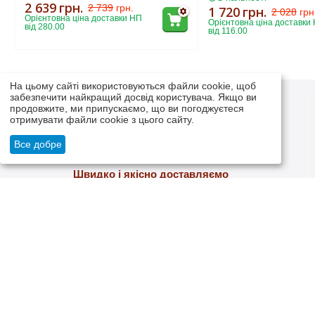
2 639
грн.
2 739
грн.
1 720
грн.
2 028
грн
Орієнтовна ціна доставки НП 
Орієнтовна ціна доставки 
від 280.00
від 116.00
На цьому сайті використовуються файли cookie, щоб
забезпечити найкращий досвід користувача. Якщо ви
продовжите, ми припускаємо, що ви погоджуєтеся
отримувати файли cookie з цього сайту.
Все добре
Швидко і якісно доставляємо
Ми самі надійно упаковуємо свій товар та відправляємо
надійними, перевіреними логістичними компаніями
МІЙ ОБЛІКОВИЙ ЗАПИС
ПРО НАС
Ввійти
ПРО НАС