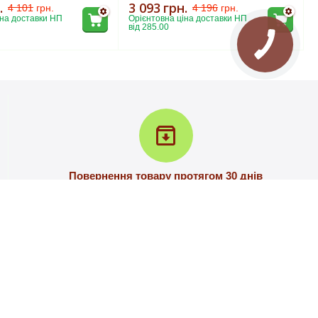
.
3 093
грн.
4 101
грн.
4 196
грн.
на доставки НП 
Орієнтовна ціна доставки НП 
від 285.00
Повернення товару протягом 30 днів
У вас є 30 днів для того, щоб протестувати вашу
покупку
С
КОНТАКТИ
м.Запоріжжя, вулиця С.Синенка, 81а