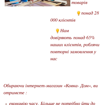
товарів
понад 2
8
000 клієнтів
Нам
довіряють понад 65%
наших клієнтів, роблячи
повторні замовлення у
нас
Обираючи інтерне
т
-магазин «Ковка- Дом», ви
отрим
єте :
економію часу. Більше не потрібно йти до