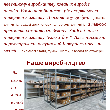
невеликому виробництву кованих виробів
онлайн. Росло виробництво, ріс асортимент
інтернет-магазину. В основному це були
підставки
,
а також
для квітів
садові арки,
опори та перголи для квітів,
предмети домашнього декору. Звідси і назва
інтернет-магазину "Ковка-дом". Але з часом ми
перетворились на сучасний інтернет-магазин
меблів -
,
письмові столи,
тумби,
шафи
стелажі та етажерки.
Наше виробництво
Як
сказа
но
вище,
вироб
ництв