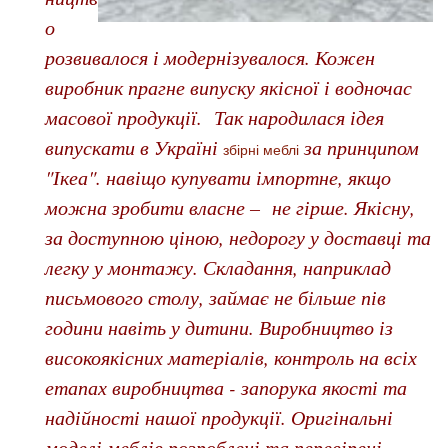
о
розвивалося і модернізувалося. Кожен
виробник прагне випуску якісної і водночас
масової продукції. Так народилася ідея
випускати в Україні
за принципом
збірні меблі
"Ікеа". навіщо купувати імпортне, якщо
можна зробити власне – не гірше. Якісну,
за доступною ціною, недорогу у доставці та
легку у монтажу. Складання, наприклад
письмового столу, займає не більше пів
години навіть у дитини. Виробництво із
високоякісних матеріалів, контроль на всіх
етапах виробництва - запорука якості та
надійності нашої продукції. Оригінальні
моделі меблів розроблені та перевірені