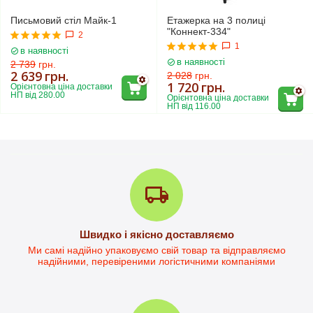
Письмовий стіл Майк-1
Етажерка на 3 полиці
"Коннект-334"
2
1
в наявності
в наявності
2 739
грн.
2 639
грн.
2 028
грн.
1 720
грн.
Орієнтовна ціна доставки 
НП від 280.00
Орієнтовна ціна доставки 
НП від 116.00
Письмовий стіл Дейв-1
Швидко і якісно доставляємо
Стіл письмовий Дейв-2L
Ми самі надійно упаковуємо свій товар та відправляємо
надійними, перевіреними логістичними компаніями
в наявності
в наявності
3 299
грн.
4 101
грн.
2 797
грн.
3 780
грн.
Орієнтовна ціна доставки 
Орієнтовна ціна доставки 
НП від 230.00
НП від 284.00