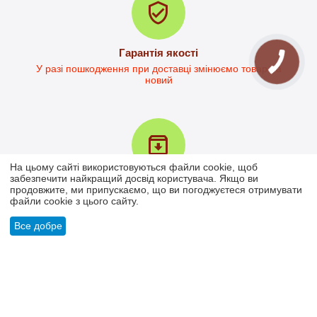
Гарантія якості
У разі пошкодження при доставці змінюємо товар на
новий
Стіл офісний Кевін-2
На цьому сайті використовуються файли cookie, щоб
в наявності
забезпечити найкращий досвід користувача. Якщо ви
4 196
грн.
Повернення товару протягом 30 днів
продовжите, ми припускаємо, що ви погоджуєтеся отримувати
3 093
грн.
файли cookie з цього сайту.
У вас є 30 днів для того, щоб протестувати вашу покупку
Орієнтовна ціна доставки 
НП від 285.00
Все добре
МІЙ ОБЛІКОВИЙ ЗАПИС