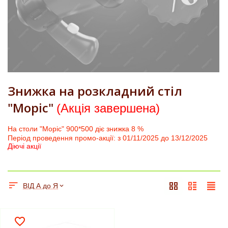
Знижка на розкладний стіл
"Моріс"
(Акція завершена)
На столи "Моріс" 900*500 діє знижка 8 %
Період проведення промо-акції: з 01/11/2025 до 13/12/2025
Діючі акції
ВІД А до Я