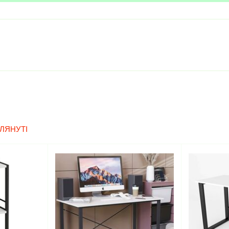
2 802
грн.
3 297
грн.
-15%
ЛЯНУТІ
Тумба з 2 шухлядами Vivien-21
2 802
грн.
3 297
грн.
-15%