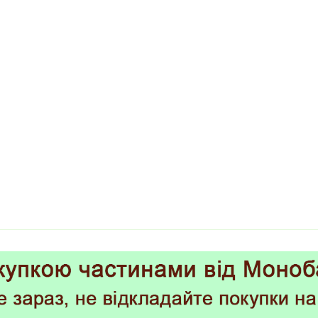
Тумба з 2 шухлядами Vivien-21
2 802
грн.
3 297
грн.
-15%
Тумба з 2 шухлядами Vivien-21