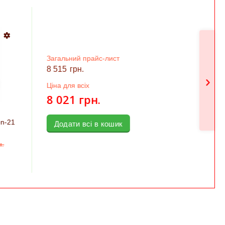
ий прайс-лист
рн.
 всіх
1
грн.
и всі в кошик