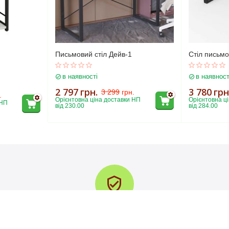
Письмовий стіл Дейв-1
Стіл письм
в наявності
в наявност
Тумба з 2 шухлядами Vivien-21
2 797
грн.
3 780
грн
3 299
грн.
.
2 802
грн.
3 297
грн.
Орієнтовна ціна доставки НП 
Орієнтовна ці
НП 
від 230.00
від 284.00
-15%
Гарантія якості
У разі пошкодження при доставці змінюємо товар на новий