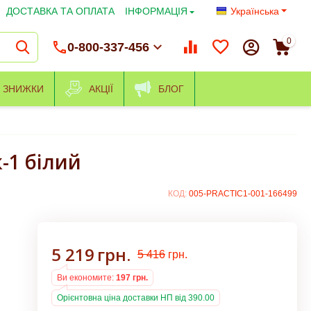
ДОСТАВКА ТА ОПЛАТА
ІНФОРМАЦІЯ
Українська
0
0-800-337-456
ЗНИЖКИ
АКЦІЇ
БЛОГ
-1 білий
КОД:
005-PRACTIC1-001-166499
5 219
грн.
5 416
грн.
Ви економите:
197
грн.
Орієнтовна ціна доставки НП від 390.00