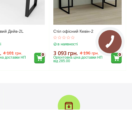
овий Дейв-2L
Стіл офісний Кевін-2
і
в наявності
.
3 093
грн.
4 101
грн.
4 196
грн.
на доставки НП 
Орієнтовна ціна доставки НП 
від 285.00
Повернення товару протягом 30 днів
У вас є 30 днів для того, щоб протестувати вашу