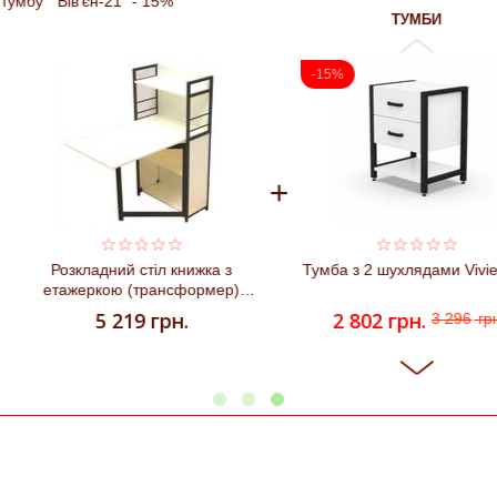
5%
ТУМБИ
-15%
Загальн
8 515
г
+
Ціна для
8 02
л книжка з
Тумба з 2 шухлядами Vivien-21
Додат
ансформер)
-1
рн.
2 802
грн.
3 296
грн.
-15%