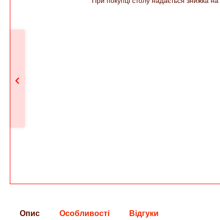
При покупці столу надається знижка на тумбу "Вів'єн-21" - 1
Розкладний сті
етажеркою (тр
Практик
5 219
г
Опис
Особливості
Відгуки