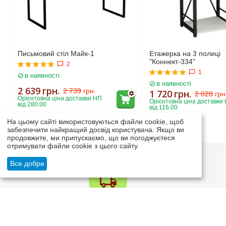
Письмовий стіл Майк-1
Етажерка на 3 полиці
"Коннект-334"
2
1
в наявності
в наявності
2 639
грн.
2 739
грн.
1 720
грн.
2 028
грн
Орієнтовна ціна доставки НП 
Орієнтовна ціна доставки 
від 280.00
від 116.00
На цьому сайті використовуються файли cookie, щоб
забезпечити найкращий досвід користувача. Якщо ви
продовжите, ми припускаємо, що ви погоджуєтеся
отримувати файли cookie з цього сайту.
Все добре
Швидко і якісно доставляємо
Ми самі надійно упаковуємо свій товар та відправляємо