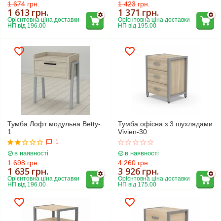
1 674
грн.
1 423
грн.
1 613
грн.
1 371
грн.
Орієнтовна ціна доставки 
Орієнтовна ціна доставки 
НП від 196.00
НП від 195.00
Тумба Лофт модульна Betty-
Тумба офісна з 3 шухлядами
1
Vivien-30
1
в наявності
в наявності
1 698
грн.
4 260
грн.
1 635
грн.
3 926
грн.
Орієнтовна ціна доставки 
Орієнтовна ціна доставки 
НП від 196.00
НП від 175.00