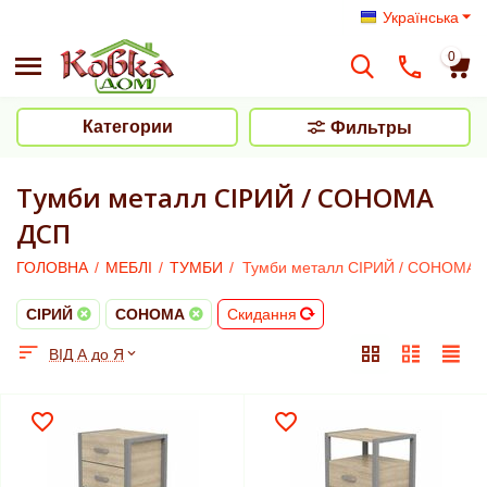
Українська
0
Категории
Фильтры
Тумби металл СІРИЙ / СОНОМА
ДСП
ГОЛОВНА
/
МЕБЛІ
/
ТУМБИ
/
Тумби металл СІРИЙ / СОНОМА 
СІРИЙ
СОНОМА
Скидання
ВІД А до Я