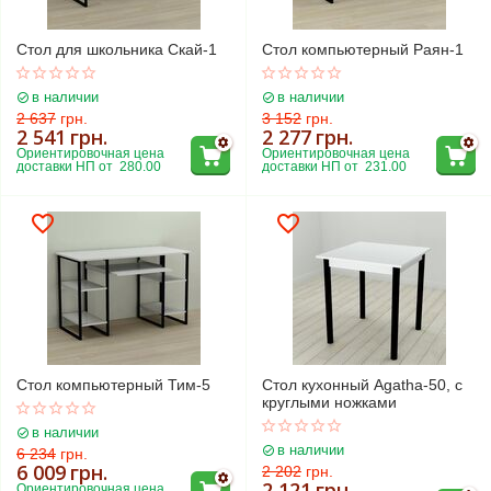
Стол для школьника Скай-1
Стол компьютерный Раян-1
в наличии
в наличии
2 637
грн.
3 152
грн.
2 541
грн.
2 277
грн.
Ориентировочная цена 
Ориентировочная цена 
доставки НП от  280.00
доставки НП от  231.00
Стол компьютерный Тим-5
Стол кухонный Agatha-50, с
круглыми ножками
в наличии
в наличии
6 234
грн.
6 009
грн.
2 202
грн.
2 121
грн.
Ориентировочная цена 