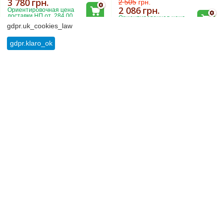
3 780
грн.
2 505
грн.
2 086
грн.
Ориентировочная цена 
доставки НП от  284.00
Ориентировочная цена 
доставки НП от  228.00
gdpr.uk_cookies_law
gdpr.klaro_ok
Стол письменный с 2
Стол письменный с 3
ящиками Дакота-2
ящиками Гарри-3
в наличии
в наличии
5 836
грн.
6 785
грн.
5 623
грн.
6 538
грн.
Ориентировочная цена 
Ориентировочная цена 
доставки НП от  501.00
доставки НП от  633.00