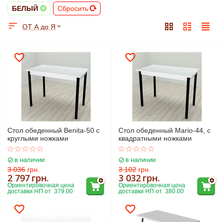
БЕЛЫЙ
Сбросить
ОТ А до Я
Cтол обеденный Benita-50 с
Cтол обеденный Mario-44, с
круглыми ножками
квадратными ножками
в наличии
в наличии
3 036
грн.
3 102
грн.
2 797
грн.
3 032
грн.
Ориентировочная цена 
Ориентировочная цена 
доставки НП от  379.00
доставки НП от  380.00