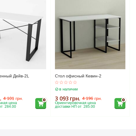
енный Дейв-2L
Стол офисный Кевин-2
в наличии
.
3 093
грн.
4 101
грн.
4 196
грн.
ная цена 
Ориентировочная цена 
т  284.00
доставки НП от  285.00