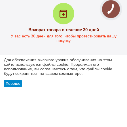
Стол офисный Кевин-2
в наличии
4 196
грн.
Возврат товара в течение 30 дней
3 093
грн.
У вас есть 30 дней для того, чтобы протестировать вашу
Ориентировочная цена 
покупку
доставки НП от  285.00
Для обеспечения высокого уровня обслуживания на этом
сайте используются файлы cookie. Продолжая его
использование, вы соглашаетесь с тем, что файлы cookie
будут сохраняться на вашем компьютере.
МОЯ УЧЕТНАЯ ЗАПИСЬ
Хорошо
ИНФОРМАЦИЯ
ПОКУПАТЕЛЬСКИЙ СЕРВИС
КОНТАКТЫ