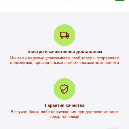
Письменный стол Дейв-1
Быстро и качественно доставляем
Стол письменный Дейв-2L
Мы сами надежно упаковываем свой товар и отправляем
надежными, проверенными логистическими компаниями
в наличии
в наличии
3 299
грн.
4 101
грн.
2 797
грн.
3 780
грн.
Ориентировочная цена 
Ориентировочная цена 
доставки НП от  230.00
доставки НП от  284.00
Гарантия качества
В случае брака либо повреждения при доставке меняем
товар на новый