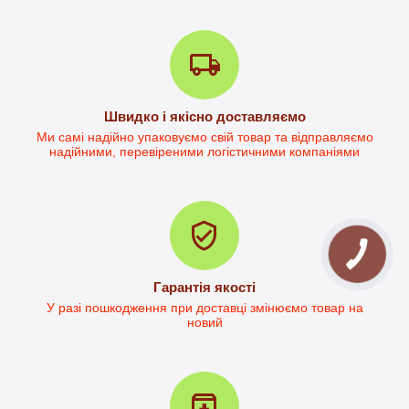
Письмовий стіл Дейв-1
Швидко і якісно доставляємо
Стіл письмовий Дейв-2L
Ми самі надійно упаковуємо свій товар та відправляємо
надійними, перевіреними логістичними компаніями
в наявності
в наявності
3 299
грн.
4 101
грн.
2 797
грн.
3 780
грн.
Орієнтовна ціна доставки 
Орієнтовна ціна доставки 
НП від 230.00
НП від 284.00
Гарантія якості
У разі пошкодження при доставці змінюємо товар на
новий
Стіл офісний Кевін-2