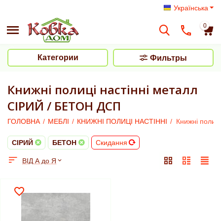
Українська
0
Категории
Фильтры
Книжні полиці настінні металл
СІРИЙ / БЕТОН ДСП
ГОЛОВНА
/
МЕБЛІ
/
КНИЖНІ ПОЛИЦІ НАСТІННІ
/
Книжні полиц
СІРИЙ
БЕТОН
Скидання
ВІД А до Я