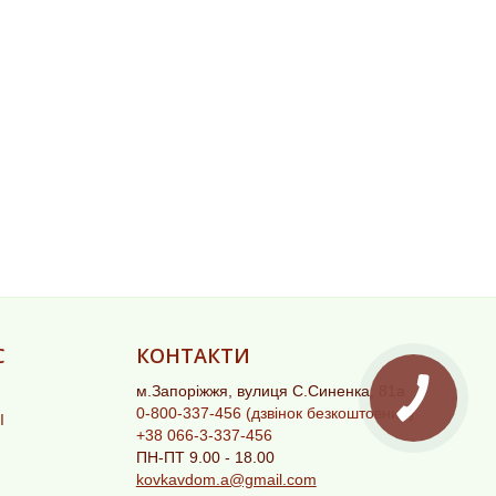
С
КОНТАКТИ
м.Запоріжжя, вулиця С.Синенка, 81а
0-800-337-456
(дзвінок безкоштовний)
І
+38 066-3-337-456
ПН-ПТ 9.00 - 18.00
kovkavdom.a@gmail.com