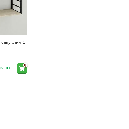
 стіну Стим-1
ки НП 