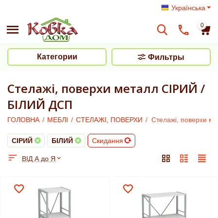
Українська
0
Категории
Фильтры
Стелажі, поверхи металл СІРИЙ /
БІЛИЙ ДСП
ГОЛОВНА
/
МЕБЛІ
/
СТЕЛАЖІ, ПОВЕРХИ
/
Стелажі, поверхи м
СІРИЙ
БІЛИЙ
Скидання
ВІД А до Я