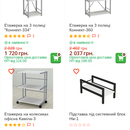
Етажерка на 3 полиці
Етажерка на 3 полиці
"Коннект-334"
Коннект-360
1
2
в наявності
в наявності
2 028
грн.
2 402
грн.
1 720
грн.
2 037
грн.
Орієнтовна ціна доставки 
Орієнтовна ціна доставки 
НП від 116.00
НП від 198.00
Етажерка на колесиках
Підставка під системний блок
офісна Каміла-3
Нік-1
1