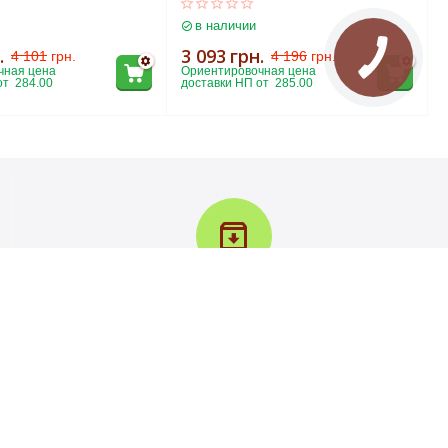
в наличии
.
3 093
грн.
4 101
грн.
4 196
грн.
ная цена 
Ориентировочная цена 
т  284.00
доставки НП от  285.00
Возврат товара в течение 30 дней
У вас есть 30 дней для того, чтобы протестировать
вашу покупку