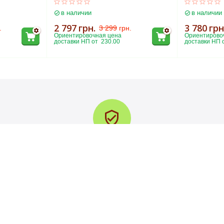
в наличии
в наличии
2 797
грн.
3 780
грн
.
3 299
грн.
Ориентировочная цена 
Ориентировоч
доставки НП от  230.00
доставки НП о
Гарантия качества
В случае брака либо повреждения при доставке меняем товар
на новый