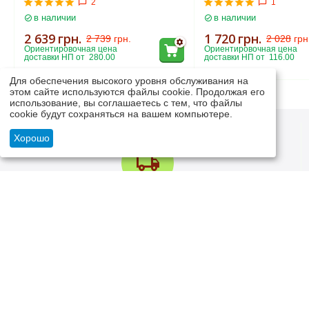
2
1
в наличии
в наличии
2 639
грн.
1 720
грн.
2 739
грн.
2 028
грн
Ориентировочная цена 
Ориентировочная цена 
доставки НП от  280.00
доставки НП от  116.00
Для обеспечения высокого уровня обслуживания на
этом сайте используются файлы cookie. Продолжая его
использование, вы соглашаетесь с тем, что файлы
cookie будут сохраняться на вашем компьютере.
Хорошо
Быстро и качественно доставляем
Мы сами надежно упаковываем свой товар и отправляем
надежными, проверенными логистическими компаниями