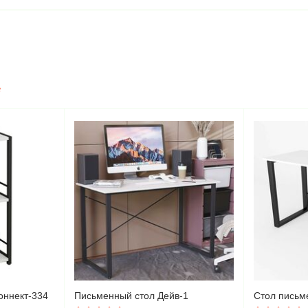
е
оннект-334
Письменный стол Дейв-1
Стол письм