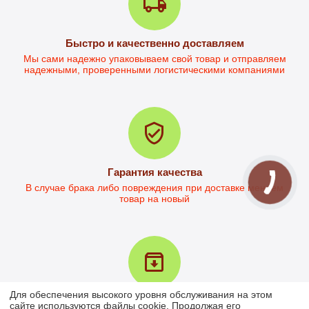
Письменный стол Дейв-1
Быстро и качественно доставляем
Стол письменный Дейв-2L
Мы сами надежно упаковываем свой товар и отправляем
надежными, проверенными логистическими компаниями
в наличии
в наличии
3 299
грн.
4 101
грн.
2 797
грн.
3 780
грн.
Ориентировочная цена 
Ориентировочная цена 
доставки НП от  230.00
доставки НП от  284.00
Гарантия качества
В случае брака либо повреждения при доставке меняем
товар на новый
Стол офисный Кевин-2
в наличии
Для обеспечения высокого уровня обслуживания на этом
4 196
грн.
Возврат товара в течение 30 дней
сайте используются файлы cookie. Продолжая его