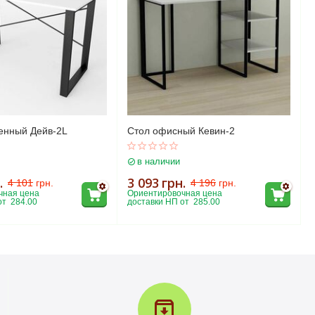
енный Дейв-2L
Стол офисный Кевин-2
в наличии
.
3 093
грн.
4 101
грн.
4 196
грн.
ная цена 
Ориентировочная цена 
т  284.00
доставки НП от  285.00