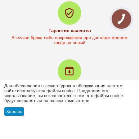
Ориентировочная цена 
Ориентировочная цена 
доставки НП от  230.00
доставки НП от  284.00
Гарантия качества
В случае брака либо повреждения при доставке меняем
товар на новый
Стол офисный Кевин-2
в наличии
Для обеспечения высокого уровня обслуживания на этом
4 196
грн.
Возврат товара в течение 30 дней
сайте используются файлы cookie. Продолжая его
3 093
грн.
использование, вы соглашаетесь с тем, что файлы cookie
У вас есть 30 дней для того, чтобы протестировать вашу
Ориентировочная цена 
будут сохраняться на вашем компьютере.
покупку
доставки НП от  285.00
Хорошо
МОЯ УЧЕТНАЯ ЗАПИСЬ