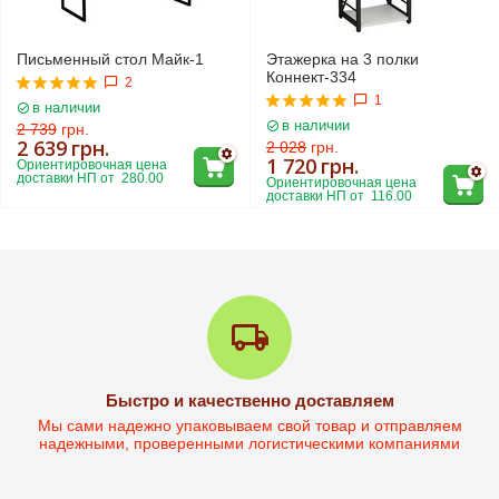
Письменный стол Майк-1
Этажерка на 3 полки
Коннект-334
2
1
в наличии
в наличии
2 739
грн.
2 639
грн.
2 028
грн.
1 720
грн.
Ориентировочная цена 
доставки НП от  280.00
Ориентировочная цена 
доставки НП от  116.00
Письменный стол Дейв-1
Быстро и качественно доставляем
Стол письменный Дейв-2L
Мы сами надежно упаковываем свой товар и отправляем
надежными, проверенными логистическими компаниями
в наличии
в наличии
3 299
грн.
4 101
грн.
2 797
грн.
3 780
грн.