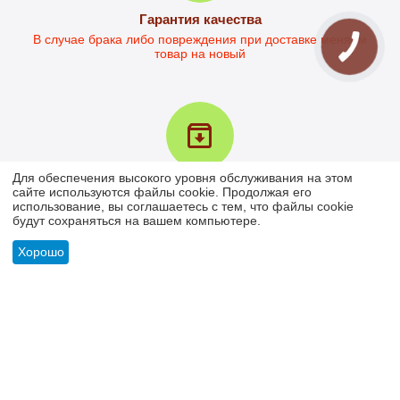
Гарантия качества
В случае брака либо повреждения при доставке меняем
товар на новый
Стол офисный Кевин-2
в наличии
Для обеспечения высокого уровня обслуживания на этом
4 196
грн.
Возврат товара в течение 30 дней
сайте используются файлы cookie. Продолжая его
3 093
грн.
использование, вы соглашаетесь с тем, что файлы cookie
У вас есть 30 дней для того, чтобы протестировать вашу
Ориентировочная цена 
будут сохраняться на вашем компьютере.
покупку
доставки НП от  285.00
Хорошо
МОЯ УЧЕТНАЯ ЗАПИСЬ
ИНФОРМАЦИЯ