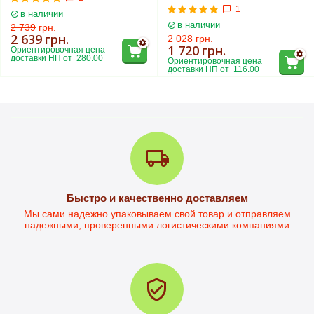
1
в наличии
в наличии
2 739
грн.
2 639
грн.
2 028
грн.
1 720
грн.
Ориентировочная цена 
доставки НП от  280.00
Ориентировочная цена 
доставки НП от  116.00
Письменный стол Дейв-1
Быстро и качественно доставляем
Стол письменный Дейв-2L
Мы сами надежно упаковываем свой товар и отправляем
надежными, проверенными логистическими компаниями
в наличии
в наличии
3 299
грн.
4 101
грн.
2 797
грн.
3 780
грн.
Ориентировочная цена 
Ориентировочная цена 
доставки НП от  230.00
доставки НП от  284.00