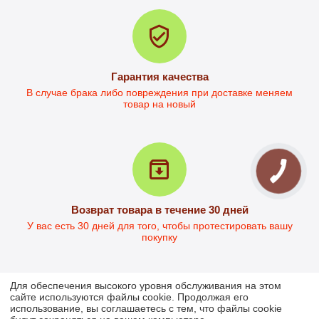
2 797
грн.
3 780
грн.
Ориентировочная цена 
Ориентировочная цена 
доставки НП от  230.00
доставки НП от  284.00
Гарантия качества
В случае брака либо повреждения при доставке меняем
товар на новый
Стол офисный Кевин-2
в наличии
4 196
грн.
Возврат товара в течение 30 дней
3 093
грн.
У вас есть 30 дней для того, чтобы протестировать вашу
Ориентировочная цена 
покупку
доставки НП от  285.00
Для обеспечения высокого уровня обслуживания на этом
сайте используются файлы cookie. Продолжая его
использование, вы соглашаетесь с тем, что файлы cookie