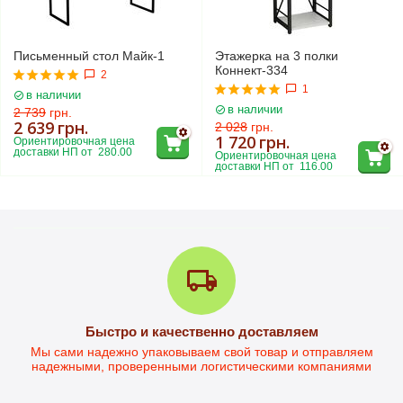
Письменный стол Майк-1
Этажерка на 3 полки
Коннект-334
2
1
в наличии
в наличии
2 739
грн.
2 639
грн.
2 028
грн.
1 720
грн.
Ориентировочная цена 
доставки НП от  280.00
Ориентировочная цена 
доставки НП от  116.00
Письменный стол Дейв-1
Быстро и качественно доставляем
Стол письменный Дейв-2L
Мы сами надежно упаковываем свой товар и отправляем
надежными, проверенными логистическими компаниями
в наличии
в наличии
3 299
грн.
4 101
грн.