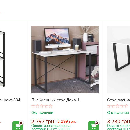
е
оннект-334
Письменный стол Дейв-1
Стол письм
в наличии
в наличии
2 797
грн.
3 780
грн
.
3 299
грн.
Ориентировочная цена 
Ориентировоч
доставки НП от  230.00
доставки НП о