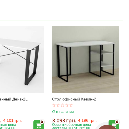
енный Дейв-2L
Стол офисный Кевин-2
в наличии
.
3 093
грн.
4 101
грн.
4 196
грн.
ная цена 
Ориентировочная цена 
т  284.00
доставки НП от  285.00