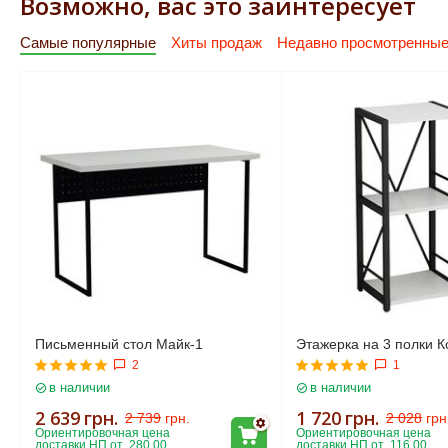
Возможно, вас это заинтересует
Самые популярные
Хиты продаж
Недавно просмотренны
Письменный стол Майк-1
Этажерка на 3 полки К
2
1
в наличии
в наличии
2 639
грн.
1 720
грн.
2 739
грн.
2 028
грн
Ориентировочная цена 
Ориентировочная цена 
доставки НП от  280.00
доставки НП от  116.00