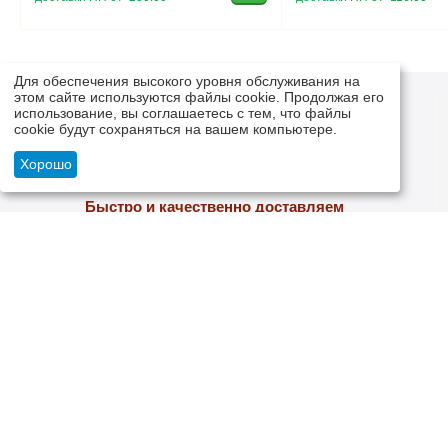
Для обеспечения высокого уровня обслуживания на
этом сайте используются файлы cookie. Продолжая его
использование, вы соглашаетесь с тем, что файлы
cookie будут сохраняться на вашем компьютере.
Хорошо
Быстро и качественно доставляем
Мы сами надежно упаковываем свой товар и отправляем
надежными, проверенными логистическими компаниями
МОЯ УЧЕТНАЯ ЗАПИСЬ
ИНФОРМ
Войти
О НАС
Создать учетную запись
ОБРАТНАЯ С
ЗАКАЗЫ