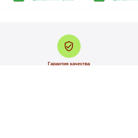
Гарантия качества
В случае брака либо повреждения при доставке меняем товар
на новый
АЦИЯ
ПОКУПАТЕЛЬСКИЙ СЕ
ПОЛЬЗОВАТЕЛЬСКОЕ СОГЛА
ВЯЗЬ
ПОЛИТИКА КОНФИДЕНЦИАЛЬ