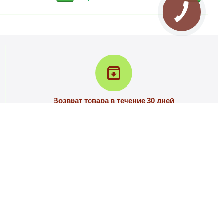
Возврат товара в течение 30 дней
У вас есть 30 дней для того, чтобы протестировать
вашу покупку
РВИС
КОНТАКТЫ
ШЕНИЕ
г. Запорожье, улица С.Синенко, 81а
0-800-337-456
(звонок бесплатный)
НОСТИ
+38 066-3-337-456