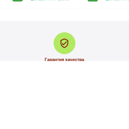
Гарантия качества
В случае брака либо повреждения при доставке меняем товар
на новый
АЦИЯ
ПОКУПАТЕЛЬСКИЙ СЕ
ПОЛЬЗОВАТЕЛЬСКОЕ СОГЛА
ВЯЗЬ
ПОЛИТИКА КОНФИДЕНЦИАЛЬ