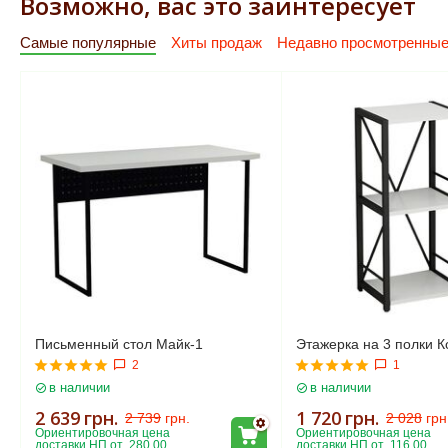
Возможно, вас это заинтересует
Самые популярные
Хиты продаж
Недавно просмотренны
Письменный стол Майк-1
Этажерка на 3 полки К
2
1
в наличии
в наличии
2 639
грн.
1 720
грн.
2 739
грн.
2 028
грн
Ориентировочная цена 
Ориентировочная цена 
доставки НП от  280.00
доставки НП от  116.00