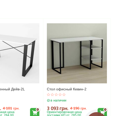
енный Дейв-2L
Стол офисный Кевин-2
в наличии
.
3 093
грн.
4 101
грн.
4 196
грн.
ная цена 
Ориентировочная цена 
т  284.00
доставки НП от  285.00