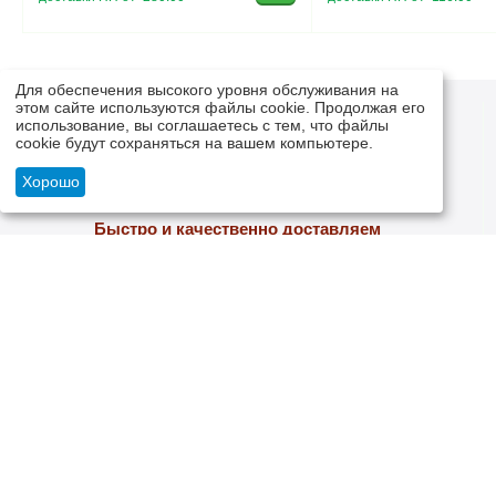
Для обеспечения высокого уровня обслуживания на
этом сайте используются файлы cookie. Продолжая его
использование, вы соглашаетесь с тем, что файлы
cookie будут сохраняться на вашем компьютере.
Хорошо
Быстро и качественно доставляем
Мы сами надежно упаковываем свой товар и отправляем
надежными, проверенными логистическими компаниями
МОЯ УЧЕТНАЯ ЗАПИСЬ
ИНФОРМ
Войти
О НАС
Создать учетную запись
ОБРАТНАЯ С
ЗАКАЗЫ