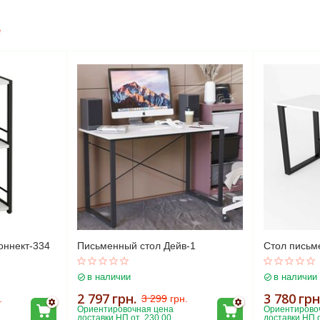
е
оннект-334
Письменный стол Дейв-1
Стол письм
в наличии
в наличии
2 797
грн.
3 780
грн
.
3 299
грн.
Ориентировочная цена 
Ориентировоч
доставки НП от  230.00
доставки НП о