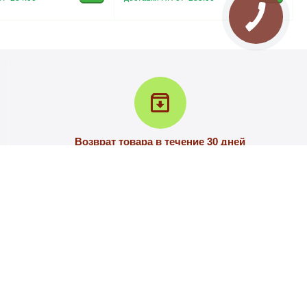
Возврат товара в течение 30 дней
У вас есть 30 дней для того, чтобы протестировать
вашу покупку
РВИС
КОНТАКТЫ
ШЕНИЕ
г. Запорожье, улица С.Синенко, 81а
0-800-337-456
(звонок бесплатный)
НОСТИ
+38 066-3-337-456