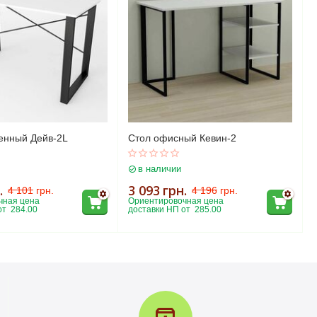
енный Дейв-2L
Стол офисный Кевин-2
в наличии
.
3 093
грн.
4 101
грн.
4 196
грн.
ная цена 
Ориентировочная цена 
т  284.00
доставки НП от  285.00